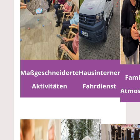
Maßgeschneiderte
Hausinterner
Fami
Aktivitäten
Fahrdienst
Atmos